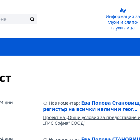
Информация за
глухи и сляпо-
глухи лица
ст
24 дни
Ева Попова Становищ
Нов коментар:
регистър на всички налични геог…
Проект на „Общи условия за предоставяне 
„ГИС София” ЕООД"
24 дни
Ева Попова СТАНОВИ
Нов коментар: