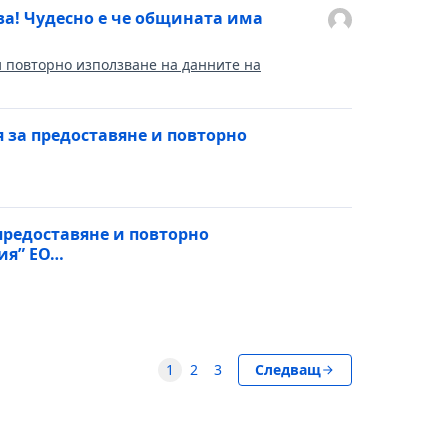
а! Чудесно е че общината има
и повторно използване на данните на
 за предоставяне и повторно
предоставяне и повторно
ия” ЕО…
1
2
3
Следващ