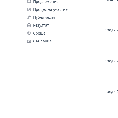
Предложение
Предложение
Процес на участие
Процес на участие
Публикация
Публикация
Резултат
Резултат
преди 
Среща
Среща
Събрание
Събрание
преди 
преди 