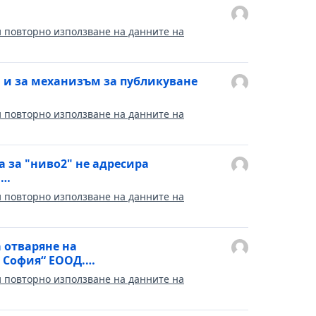
и повторно използване на данните на
и и за механизъм за публикуване
и повторно използване на данните на
а за "ниво2" не адресира
а…
и повторно използване на данните на
 отваряне на
С София“ ЕООД.…
и повторно използване на данните на