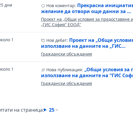
25 дни
Прекрасна инициатив
Нов коментар:
желание да отвори още данни за …
Проект на „Общи условия за предоставяне 
„ГИС София” ЕООД"
около 1
Проект на „Общи условия
Нов дебат:
използване на данните на „ГИС…
Граждански обсъждания
около 1
„Общи условия за 
Нова публикация:
използване на данните на “ГИС Соф
Граждански обсъждания
лтати на страница:
25