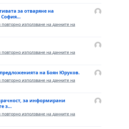
ивата за отваряне на
С София…
и повторно използване на данните на
и повторно използване на данните на
 предложенията на Боян Юруков.
и повторно използване на данните на
зрачност, за информирани
те з…
и повторно използване на данните на