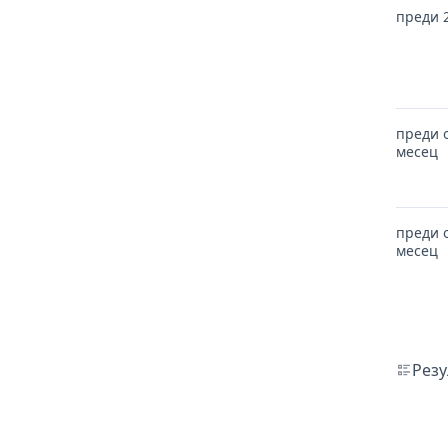
преди 
преди 
месец
преди 
месец
Резу