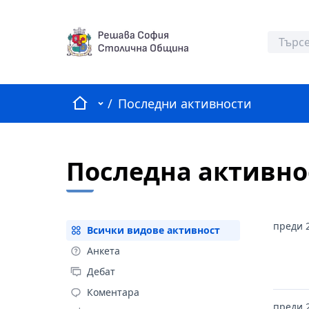
Начало
Главно меню
/
Последни активности
Последна активно
преди 
Всички видове активност
Всички видове активност
Анкета
Анкета
Дебат
Дебат
Коментара
Коментара
преди 