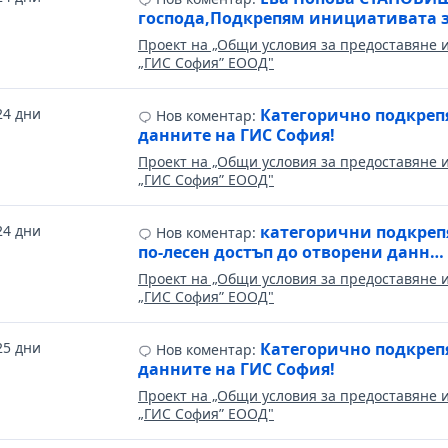
господа,Подкрепям инициативата 
Проект на „Общи условия за предоставяне 
„ГИС София” ЕООД"
24 дни
Категорично подкрепя
Нов коментар:
данните на ГИС София!
Проект на „Общи условия за предоставяне 
„ГИС София” ЕООД"
24 дни
категорични подкрепя
Нов коментар:
по-лесен достъп до отворени данн…
Проект на „Общи условия за предоставяне 
„ГИС София” ЕООД"
25 дни
Категорично подкрепя
Нов коментар:
данните на ГИС София!
Проект на „Общи условия за предоставяне 
„ГИС София” ЕООД"