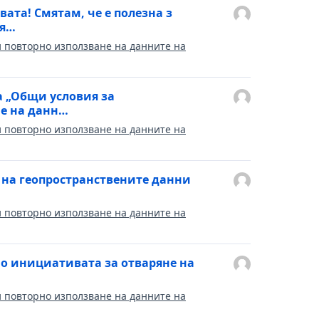
та! Смятам, че е полезна з
ия…
и повторно използване на данните на
а „Общи условия за
не на данн…
и повторно използване на данните на
 на геопространствените данни
и повторно използване на данните на
о инициативата за отваряне на
и повторно използване на данните на