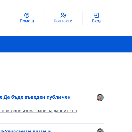
Помощ
Контакти
Вход
е Да бъде въведен публичен
и повторно използване на данните на
ЩЕУважаеми дами и