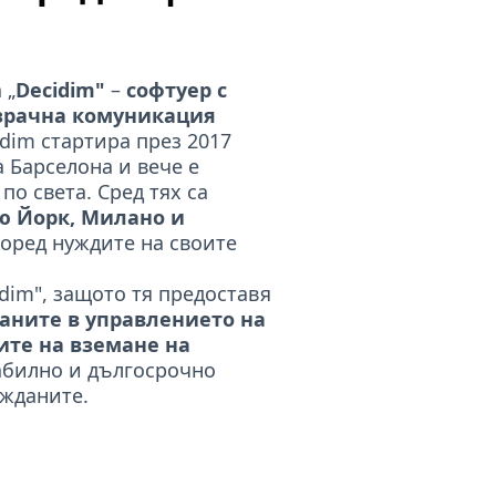
 „
Decidim"
–
софтуер с
зрачна комуникация
dim стартира през 2017
 Барселона и вече е
по света. Сред тях са
ю Йорк, Милано и
поред нуждите на своите
im", защото тя предоставя
аните в управлението на
ите на вземане на
абилно и дългосрочно
ажданите.