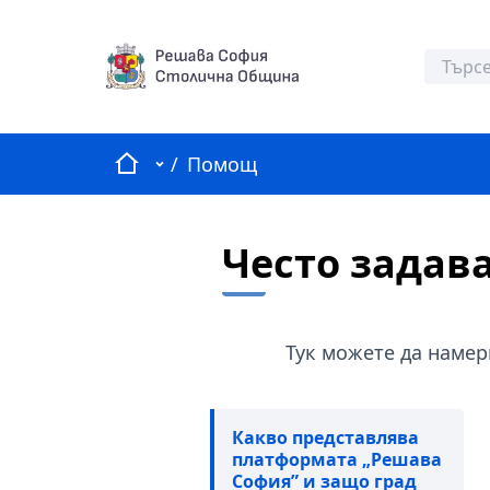
Начало
Главно меню
/
Помощ
Често задав
Тук можете да намер
Какво представлява
платформата „Решава
София” и защо град