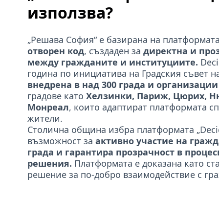
използва?
„Решава София“ е базирана на платформата
отворен код
, създаден за
директна и про
между гражданите и институциите.
Deci
година по инициатива на Градския съвет на
внедрена в над 300 града и организации
градове като
Хелзинки, Париж, Цюрих, Н
Монреал
, които адаптират платформата с
жители.
Столична община избра платформата „Decid
възможност за
активно участие на гражд
града и гарантира прозрачност в процес
решения.
Платформата е доказана като ст
решение за по-добро взаимодействие с гр