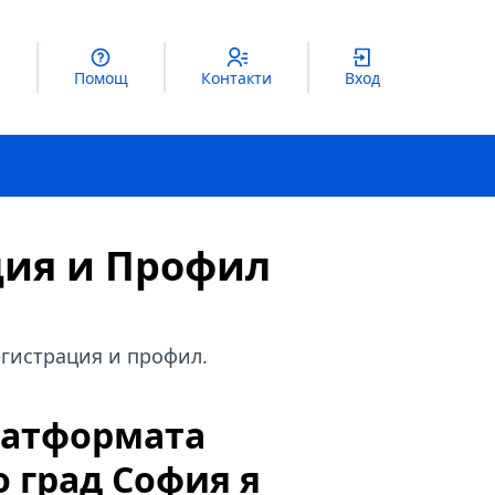
Помощ
Контакти
Вход
ция и Профил
егистрация и профил.
латформата
 град София я