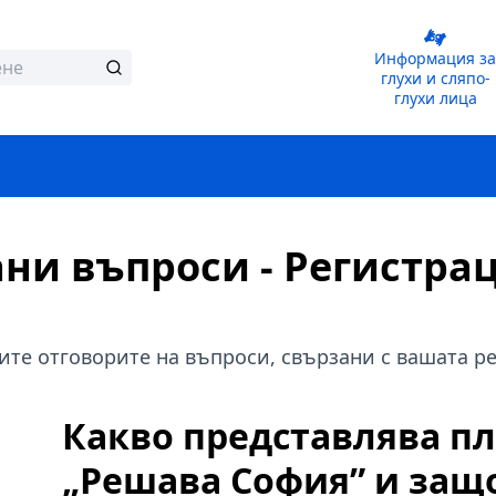
Информация за
глухи и сляпо-
глухи лица
ани въпроси - Регистра
ите отговорите на въпроси, свързани с вашата р
Какво представлява п
„Решава София” и защо