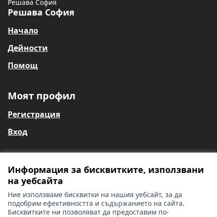
Решава София
Решава София
Начало
Дейности
Помощ
Моят профил
Регистрация
Вход
Информация за бисквитките, използвани
Общи условия
на уебсайта
Информация за глухи и сляпо-глухи лица
Контакти
Ние използваме бисквитки на нашия уебсайт, за да
Настройки на бисквитките
подобрим ефективността и съдържанието на сайта.
Бисквитките ни позволяват да предоставим по-