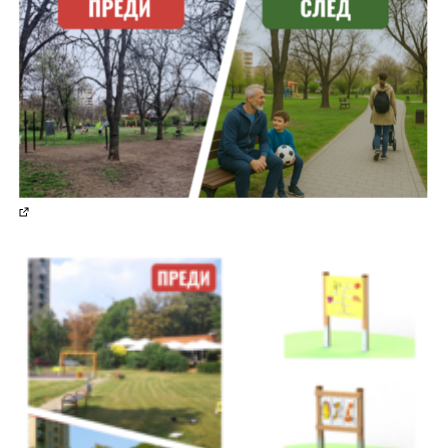
(Отваря се в нов раздел)