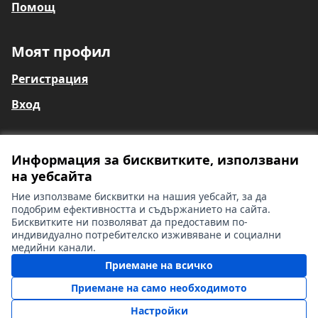
Помощ
Моят профил
Регистрация
Вход
Информация за бисквитките, използвани
Общи условия
на уебсайта
Информация за глухи и сляпо-глухи лица
Контакти
Ние използваме бисквитки на нашия уебсайт, за да
Настройки на бисквитките
подобрим ефективността и съдържанието на сайта.
Бисквитките ни позволяват да предоставим по-
индивидуално потребителско изживяване и социални
медийни канали.
Лиценз Cr
(Външна вр
Приемане на всичко
(Външна връзка)
Уебсайта работи със
свободен софтуер
.
(Външна връзка)
Приемане на само необходимото
Настройки