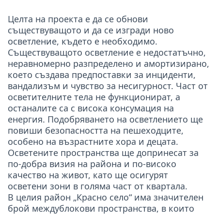
Целта на проекта е да се обнови
съществуващото и да се изгради ново
осветление, където е необходимо.
Съществуващото осветление е недостатъчно,
неравномерно разпределено и амортизирано,
което създава предпоставки за инциденти,
вандализъм и чувство за несигурност. Част от
осветителните тела не функционират, а
останалите са с висока консумация на
енергия. Подобряването на осветлението ще
повиши безопасността на пешеходците,
особено на възрастните хора и децата.
Осветените пространства ще допринесат за
по-добра визия на района и по-високо
качество на живот, като ще осигурят
осветени зони в голяма част от квартала.
В целия район „Красно село“ има значителен
брой междублокови пространства, в които