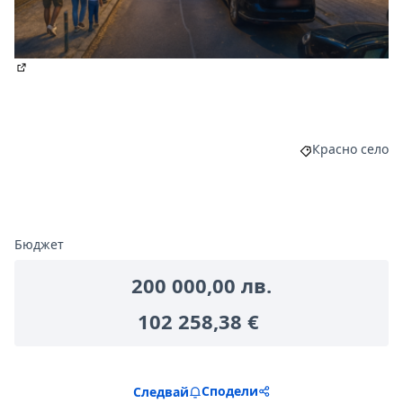
(Отваря се в нов раздел)
Красно село
Филтриране на
Бюджет
200 000,00 лв.
102 258,38 €
Сподели
Следвай