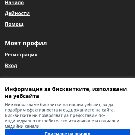
Начало
Дейности
Помощ
Моят профил
Регистрация
Вход
Информация за бисквитките, използвани
Общи условия
на уебсайта
Информация за глухи и сляпо-глухи лица
Контакти
Ние използваме бисквитки на нашия уебсайт, за да
Настройки на бисквитките
подобрим ефективността и съдържанието на сайта.
Бисквитките ни позволяват да предоставим по-
индивидуално потребителско изживяване и социални
медийни канали.
Лиценз Cr
(Външна вр
Приемане на всичко