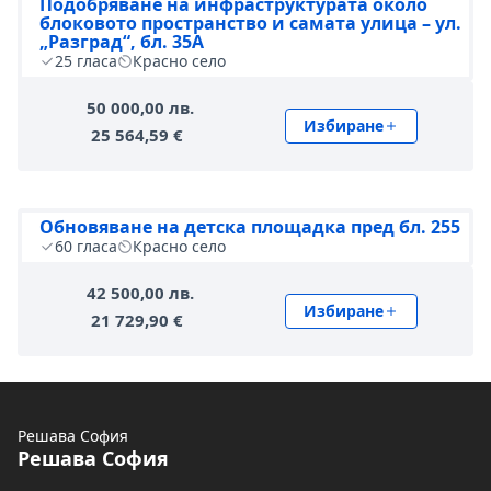
Подобряване на инфраструктурата около
блоковото пространство и самата улица – ул.
„Разград“, бл. 35А
25
гласа
Красно село
50 000,00 лв.
Избиране
25 564,59 €
Обновяване на детска площадка пред бл. 255
60
гласа
Красно село
42 500,00 лв.
Избиране
21 729,90 €
Решава София
Решава София