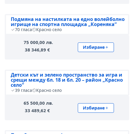
Подмяна на настилката на едно волейболно
игрище на спортна площадка „Кореняка“
70
гласа
Красно село
75 000,00 лв.
Избиране
38 346,89 €
Детски кът и зелено пространство за игра и
срещи между бл. 18 и бл. 20 – район „Красно
село“
39
гласа
Красно село
65 500,00 лв.
Избиране
33 489,62 €