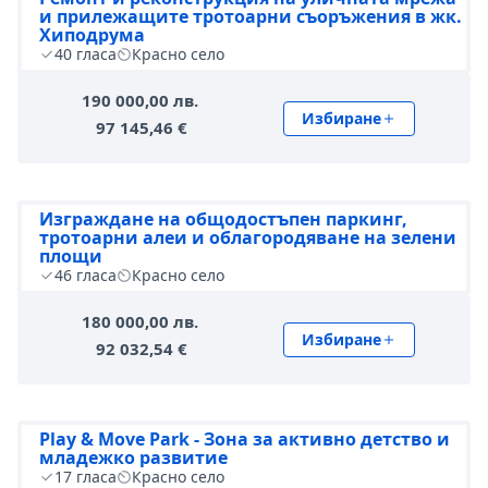
и прилежащите тротоарни съоръжения в жк.
Хиподрума
40
гласа
Красно село
190 000,00 лв.
Избиране
97 145,46 €
Изграждане на общодостъпен паркинг,
тротоарни алеи и облагородяване на зелени
площи
46
гласа
Красно село
180 000,00 лв.
Избиране
92 032,54 €
Play & Move Park - Зона за активно детство и
младежко развитие
17
гласа
Красно село