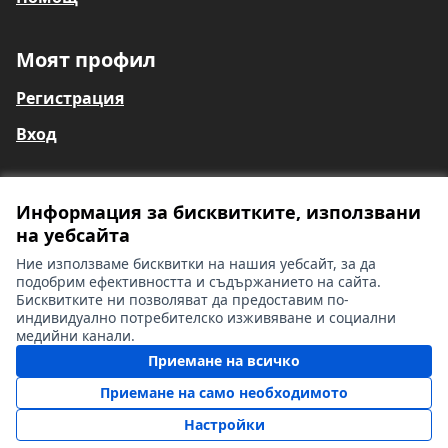
Моят профил
Регистрация
Вход
Информация за бисквитките, използвани
Общи условия
на уебсайта
Информация за глухи и сляпо-глухи лица
Контакти
Ние използваме бисквитки на нашия уебсайт, за да
Настройки на бисквитките
подобрим ефективността и съдържанието на сайта.
Бисквитките ни позволяват да предоставим по-
индивидуално потребителско изживяване и социални
медийни канали.
Лиценз Cr
(Външна вр
Приемане на всичко
(Външна връзка)
Уебсайта работи със
свободен софтуер
.
(Външна връзка)
Приемане на само необходимото
Настройки
Начало
Търсене
Дейности
Вход