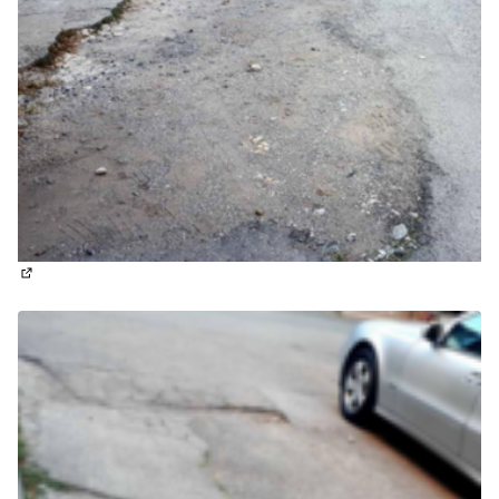
(Отваря се в нов раздел)