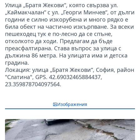
Улица „Братя Жекови“, която свързва ул.
„Каймакчалан“ с ул. „Георги Минчев“, от дълги
години е силно изкорубена и много рядко е
била обект на частично изкърпване. За всеки
пешеходец тук е по-лесно да се спъне,
отколкото да ходи. Предлагам да бъде
преасфалтирана. Става въпрос за улица с
дължина 86 метра. На улицата има и детска
градина.
Локация: улица „Братя Жекови“, София, район
"Слатина", GPS. 42.69032465884437,
23.359878704097564.
Изображения