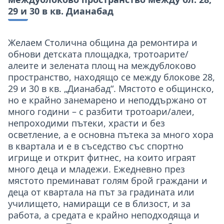
29 и 30 в кв. Дианабад
Желаем Столична община да ремонтира и
обнови детската площадка, тротоарите/
алеите и зелената площ на междублоково
пространство, находящо се между блокове 28,
29 и 30 в кв. „Дианабад“. Мястото е общинско,
но е крайно занемарено и неподдържано от
много години – с разбити тротоари/алеи,
непроходими пътеки, храсти и без
осветление, а е основна пътека за много хора
в квартала и е в съседство със спортно
игрище и открит фитнес, на които играят
много деца и младежи. Ежедневно през
мястото преминават голям брой граждани и
деца от квартала на път за градината или
училището, намиращи се в близост, и за
работа, а средата е крайно неподходяща и