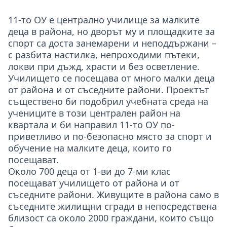
11-то ОУ е централно училище за малките
деца в района, но дворът му и площадките за
спорт са доста занемарени и неподдържани –
с разбита настилка, непроходими пътеки,
локви при дъжд, храсти и без осветление.
Училището се посещава от много малки деца
от района и от съседните райони. Проектът
съществено би подобрил учебната среда на
учениците в този централен район на
квартала и би направил 11-то ОУ по-
приветливо и по-безопасно място за спорт и
обучение на малките деца, които го
посещават.
Около 700 деца от 1-ви до 7-ми клас
посещават училището от района и от
съседните райони. Живущите в района само в
съседните жилищни сгради в непосредствена
близост са около 2000 граждани, които също