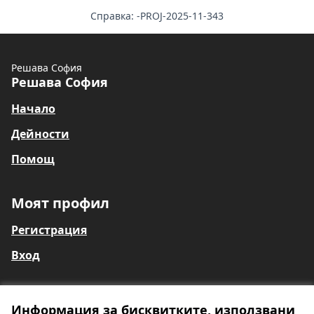
Справка: -PROJ-2025-11-343
Решава София
Решава София
Начало
Дейности
Помощ
Моят профил
Регистрация
Вход
Информация за бисквитките, използвани
Общи условия