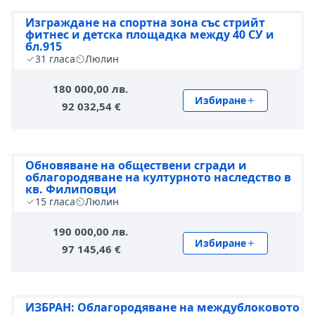
Изграждане на спортна зона със стрийт
фитнес и детска площадка между 40 СУ и
бл.915
31
гласа
Люлин
180 000,00 лв.
Избиране
92 032,54 €
Обновяване на обществени сгради и
облагородяване на културното наследство в
кв. Филиповци
15
гласа
Люлин
190 000,00 лв.
Избиране
97 145,46 €
ИЗБРАН: Облагородяване на междублоковото