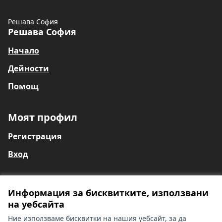
Решава София
Решава София
Начало
Дейности
Помощ
Моят профил
Регистрация
Вход
Информация за бисквитките, използвани
Общи условия
на уебсайта
Информация за глухи и сляпо-глухи лица
Контакти
Ние използваме бисквитки на нашия уебсайт, за да