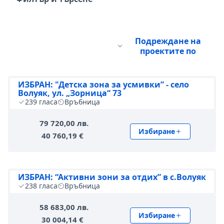
Подреждане на
проектите по
ИЗБРАН: "Детска зона за усмивки” - село
Волуяк, ул. „Зорница“ 73
239
гласа
Връбница
79 720,00 лв.
Избиране
40 760,19 €
ИЗБРАН: “Активни зони за отдих” в с.Волуяк
238
гласа
Връбница
58 683,00 лв.
Избиране
30 004,14 €