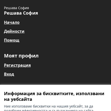
Решава София
Решава София
Начало
Дейности
Помощ
Моят профил
Регистрация
Вход
Информация за бисквитките, използвани
Общи условия
на уебсайта
Информация за глухи и сляпо-глухи лица
Контакти
Ние използваме бисквитки на нашия уебсайт, за да
Настройки на бисквитките
подобрим ефективността и съдържанието на сайта.