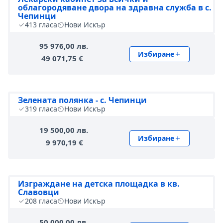
облагородяване двора на здравна служба в с.
Чепинци
413
гласа
Нови Искър
95 976,00 лв.
Избиране
49 071,75 €
Зелената полянка - с. Чепинци
319
гласа
Нови Искър
19 500,00 лв.
Избиране
9 970,19 €
Изграждане на детска площадка в кв.
Славовци
208
гласа
Нови Искър
50 000,00 лв.