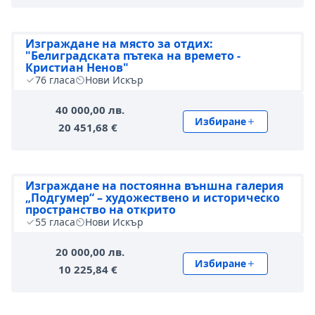
Изграждане на място за отдих:
"Белиградската пътека на времето -
Кристиан Ненов"
76
гласа
Нови Искър
40 000,00 лв.
Избиране
20 451,68 €
Изграждане на постоянна външна галерия
„Подгумер“ – художествено и историческо
пространство на открито
55
гласа
Нови Искър
20 000,00 лв.
Избиране
10 225,84 €