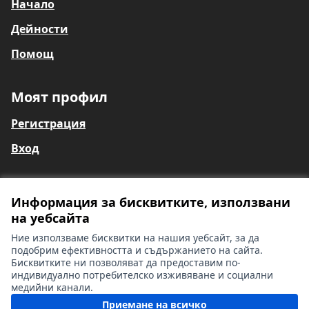
Начало
Дейности
Помощ
Моят профил
Регистрация
Вход
Информация за бисквитките, използвани
Общи условия
на уебсайта
Информация за глухи и сляпо-глухи лица
Контакти
Ние използваме бисквитки на нашия уебсайт, за да
Настройки на бисквитките
подобрим ефективността и съдържанието на сайта.
Бисквитките ни позволяват да предоставим по-
индивидуално потребителско изживяване и социални
медийни канали.
Лиценз Cr
(Външна вр
Приемане на всичко
(Външна връзка)