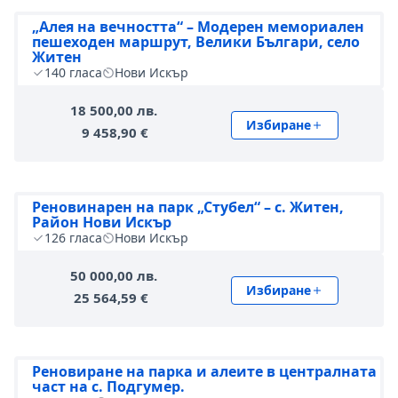
„Алея на вечността“ – Модерен мемориален
пешеходен маршрут, Велики Българи, село
Житен
140
гласа
Нови Искър
18 500,00 лв.
Избиране
9 458,90 €
Реновинарен на парк „Стубел“ – с. Житен,
Район Нови Искър
126
гласа
Нови Искър
50 000,00 лв.
Избиране
25 564,59 €
Реновиране на парка и алеите в централната
част на с. Подгумер.