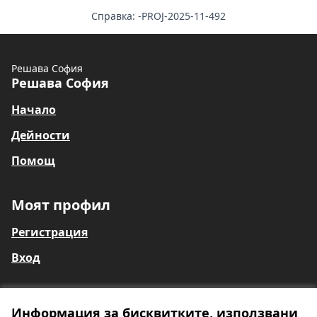
Справка: -PROJ-2025-11-492
Решава София
Решава София
Начало
Дейности
Помощ
Моят профил
Регистрация
Вход
Информация за бисквитките, използвани
Общи условия