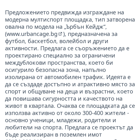
Предложението предвижда изграждане на
модерна мултиспорт площадка, тип затворена
овална по модела на „Ърбън Кейдж“,
(
www.urbancage.bg
), предназначена за
(Външна връзка)
футбол, баскетбол, волейбол и други
активности. Предлага се съоръжението да е
проектирано специално за ограничени
междублокови пространства, което би
осигурило безопасна зона, напълно
изолирана от автомобилен трафик. Идеята е
да се създаде достъпно и атрактивно място за
спорт и общуване на деца и възрастни, което
да повишава сигурността и качеството на
живот в квартала. Очаква се площадката да се
използва активно от около 300-400 жители -
основно ученици, младежи, родители и
любители на спорта. Предлага се проектът да
бъде реализиран в поземлен имот