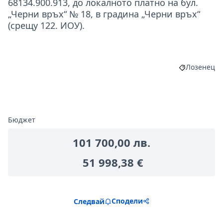
68134.900.913, до локалното платно на бул.
„Черни връх“ № 18, в градина „Черни връх“
(срещу 122. ИОУ).
Лозенец
Филтриране
Бюджет
101 700,00 лв.
51 998,38 €
Сподели
Следвай