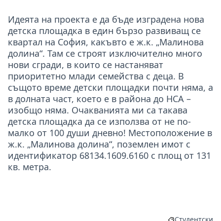
Идеята на проекта е да бъде изградена нова
детска площадка в един бързо развиващ се
квартал на София, какъвто е ж.к. „Малинова
долина“. Там се строят изключително много
нови сгради, в които се настаняват
приоритетно млади семейства с деца. В
същото време детски площадки почти няма, а
в долната част, което е в района до НСА –
изобщо няма. Очакванията ми са такава
детска площадка да се използва от не по-
малко от 100 души дневно! Местоположение в
ж.к. „Малинова долина“, поземлен имот с
идентификатор 68134.1609.6160 с площ от 131
кв. метра.
Студентски