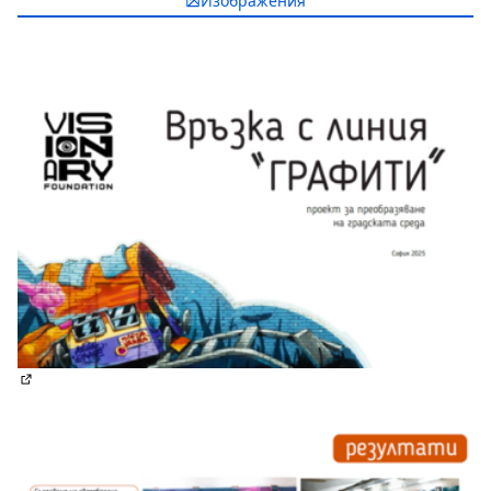
Изображения
(Отваря се в нов раздел)