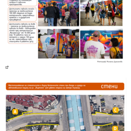
(Отваря се в нов раздел)