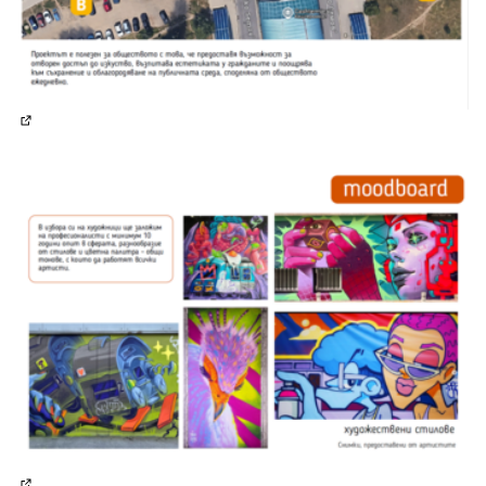
(Отваря се в нов раздел)