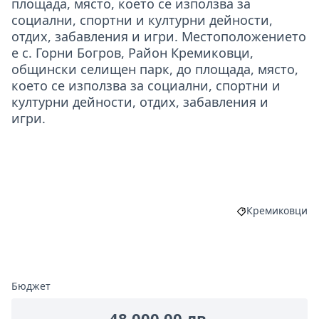
площада, място, което се използва за
социални, спортни и културни дейности,
отдих, забавления и игри. Местоположението
е с. Горни Богров, Район Кремиковци,
общински селищен парк, до площада, място,
което се използва за социални, спортни и
културни дейности, отдих, забавления и
игри.
Кремиковци
Филтриране на
Бюджет
48 000,00 лв.