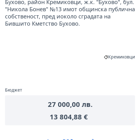
Бухово, район Кремиковци, ж.к. "Бухово", бул.
"Никола Бонев" №13 имот общинска публична
собственост, пред иоколо сградата на
Бившито Кметство Бухово.
Кремиковци
Филтриране на
Бюджет
27 000,00 лв.
13 804,88 €