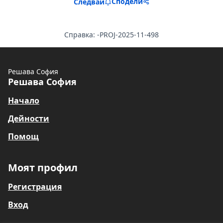
Сподели
Следвай
Справка: -PROJ-2025-11-498
Решава София
Решава София
Начало
Дейности
Помощ
Моят профил
Регистрация
Вход