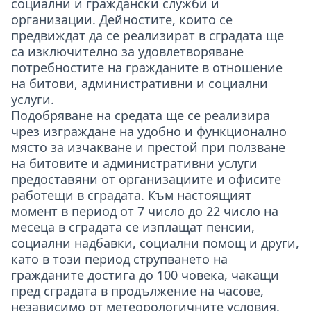
социални и граждански служби и
организации. Дейностите, които се
предвиждат да се реализират в сградата ще
са изключително за удовлетворяване
потребностите на гражданите в отношение
на битови, административни и социални
услуги.
Подобряване на средата ще се реализира
чрез изграждане на удобно и функционално
място за изчакване и престой при ползване
на битовите и административни услуги
предоставяни от организациите и офисите
работещи в сградата. Към настоящият
момент в период от 7 число до 22 число на
месеца в сградата се изплащат пенсии,
социални надбавки, социални помощ и други,
като в този период струпването на
гражданите достига до 100 човека, чакащи
пред сградата в продължение на часове,
независимо от метеорологичните условия.