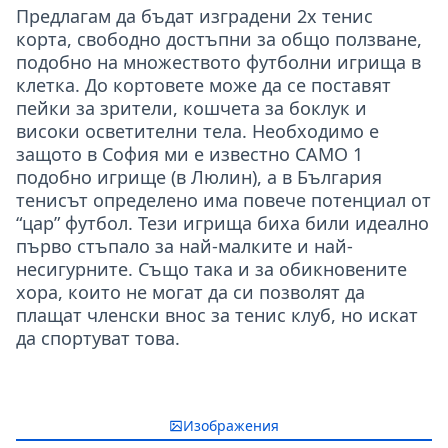
Предлагам да бъдат изградени 2х тенис
корта, свободно достъпни за общо ползване,
подобно на множеството футболни игрища в
клетка. До кортовете може да се поставят
пейки за зрители, кошчета за боклук и
високи осветителни тела. Необходимо е
защото в София ми е известно САМО 1
подобно игрище (в Люлин), а в България
тенисът определено има повече потенциал от
“цар” футбол. Тези игрища биха били идеално
първо стъпало за най-малките и най-
несигурните. Също така и за обикновените
хора, които не могат да си позволят да
плащат членски внос за тенис клуб, но искат
да спортуват това.
Изображения