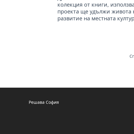
колекция от книги, използв
проекта ще удължи живота н
развитие на местната култур
Сп
Решава София