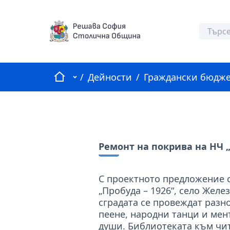
Начало
Главно меню
/
Дейности
/
Граждански бюдже
Ремонт на покрива на НЧ „
С проектното предложение 
„Пробуда – 1926“, село Желе
сградата се провеждат разн
пеене, народни танци и мент
души. Библиотеката към чи