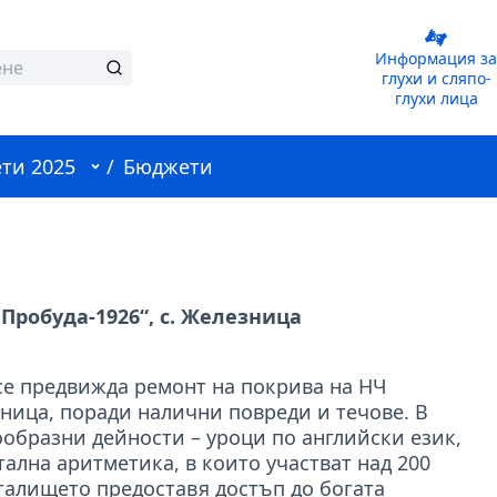
Информация за
глухи и сляпо-
глухи лица
Потребителско меню
ти 2025
/
Бюджети
Пробуда-1926“, с. Железница
се предвижда ремонт на покрива на НЧ
зница, поради налични повреди и течове. В
ообразни дейности – уроци по английски език,
ална аритметика, в които участват над 200
талището предоставя достъп до богата