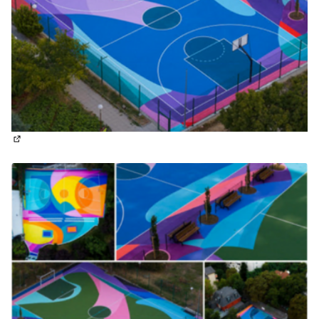
(Отваря се в нов раздел)