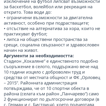
изключение на футбол липсват възможности
за баскетбол, волейбол или рекреация на
открито. Това води до:
• ограничени възможности за двигателна
активност, особено при подрастващите;
• отсъствие на алтернатива за хора, които не
практикуват футбол;
• липса на обществени пространства за
срещи, социална свързаност и здравословен
начин на живот.
Аргументи за необходимостта:
Стадион „Кокаляне“ е единственото подобно
съоръжение в селото, поддържано вече над
10 години изцяло с доброволен труд и
средства от местната общност и ФК „Орловец
– 2015“. Районната администрация
потвърждава, че от 10 спортни обекта в
района (селата към район „Панчарево“) само
2 функционират по дългосрочни договори (в
с. Герман и с. Бистрица), което подчертава