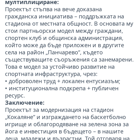
мултиплициране:
Проектът стъпва на вече доказана
гражданска инициатива – поддръжката на
стадиона от местната общност. В основата му
стои партньорски модел между граждани,
спортен клуб и общинска администрация,
който може да бъде приложен и в другите
села на район „Панчарево“, където
съществуващите съоръжения са занемарени.
Това е модел за устойчиво развитие на
спортната инфраструктура, чрез:
• доброволен труд + локален ентусиазъм;
• институционална подкрепа + публичен
ресурс.
Заключение:
Проектът за модернизация на стадион
„Кокаляне“ и изграждането на баскетболно
игрище и облагородяване на зелена зона за
йога е инвестиция в бъдещето – в нашите
деца, младежи и възрастни. Той отговаря на