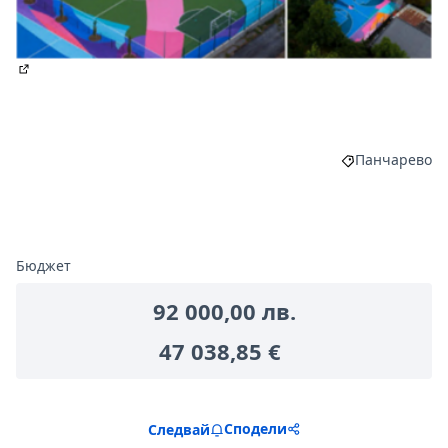
(Отваря се в нов раздел)
Панчарево
Филтриране н
Бюджет
92 000,00 лв.
47 038,85 €
Сподели
Следвай