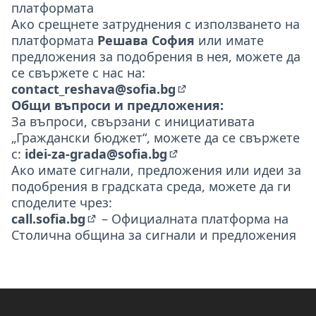
платформата
Ако срещнете затруднения с използването на
платформата
Решава София
или имате
предложения за подобрения в нея, можете да
се свържете с нас на:
contact_reshava@sofia.bg
(Отваря се в нов разде
Общи въпроси и предложения:
За въпроси, свързани с инициативата
„Граждански бюджет“, можете да се свържете
с:
idei-za-grada@sofia.bg
(Отваря се в нов раздел
Ако имате сигнали, предложения или идеи за
подобрения в градската среда, можете да ги
споделите чрез:
call.sofia.bg
– Официалната платформа на
(Външна връзка)
Столична община за сигнали и предложения