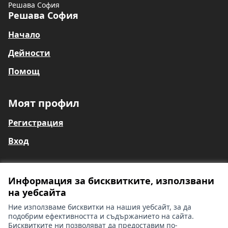
Решава София
Решава София
Начало
Дейности
Помощ
Моят профил
Регистрация
Вход
Информация за бисквитките, използвани
Общи условия
на уебсайта
Информация за глухи и сляпо-глухи лица
Контакти
Ние използваме бисквитки на нашия уебсайт, за да
Настройки на бисквитките
подобрим ефективността и съдържанието на сайта.
Бисквитките ни позволяват да предоставим по-