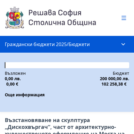
Глав
Граждански бюджети 2025
/
Бюджети
Глав
Възложен
Бюджет
0,00 лв.
200 000,00 лв.
0,00 €
102 258,38 €
Още информация
Възстановяване на скулптура
„Дискохвъргач“, част от архитектурно-
художественото оформление на Моста на