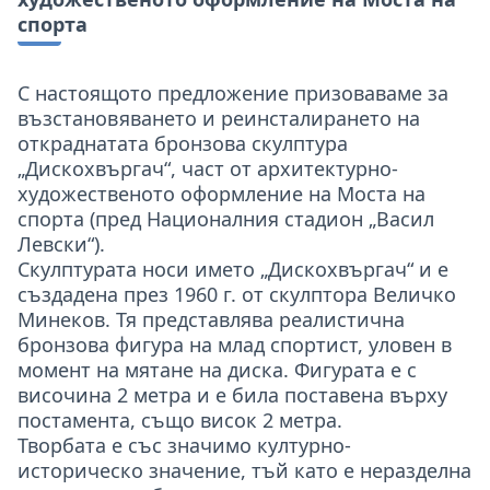
спорта
С настоящото предложение призоваваме за
възстановяването и реинсталирането на
откраднатата бронзова скулптура
„Дискохвъргач“, част от архитектурно-
художественото оформление на Моста на
спорта (пред Националния стадион „Васил
Левски“).
Скулптурата носи името „Дискохвъргач“ и е
създадена през 1960 г. от скулптора Величко
Минеков. Тя представлява реалистична
бронзова фигура на млад спортист, уловен в
момент на мятане на диска. Фигурата е с
височина 2 метра и е била поставена върху
постамента, също висок 2 метра.
Творбата е със значимо културно-
историческо значение, тъй като е неразделна