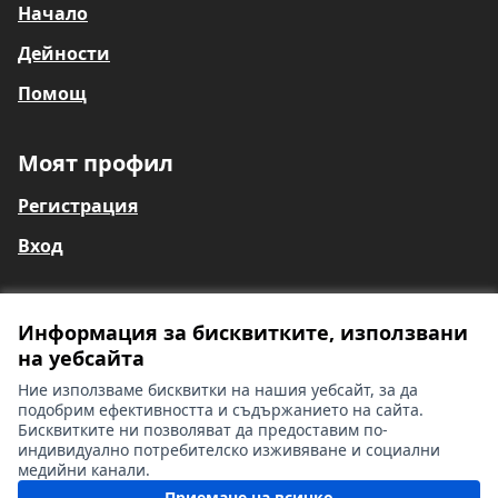
Начало
Дейности
Помощ
Моят профил
Регистрация
Вход
Информация за бисквитките, използвани
Общи условия
на уебсайта
Информация за глухи и сляпо-глухи лица
Контакти
Ние използваме бисквитки на нашия уебсайт, за да
Настройки на бисквитките
подобрим ефективността и съдържанието на сайта.
Бисквитките ни позволяват да предоставим по-
индивидуално потребителско изживяване и социални
медийни канали.
Лиценз Cr
(Външна вр
Приемане на всичко