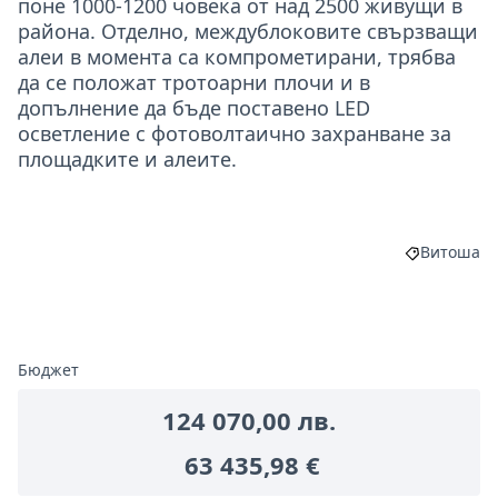
поне 1000-1200 човека от над 2500 живущи в
района. Отделно, междублоковите свързващи
алеи в момента са компрометирани, трябва
да се положат тротоарни плочи и в
допълнение да бъде поставено LED
осветление с фотоволтаично захранване за
площадките и алеите.
Витоша
Филтриран
Бюджет
124 070,00 лв.
63 435,98 €