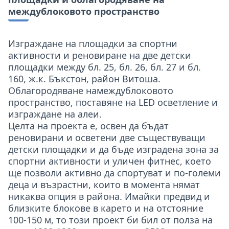
междублоковото пространство
Изграждане на площадки за спортни
активности и реновиране на две детски
площадки между бл. 25, бл. 26, бл. 27 и бл.
160, ж.к. Бъкстон, район Витоша.
Облагородяване намеждублоковото
пространство, поставяне на LED осветление и
изграждане на алеи.
Целта на проекта е, освен да бъдат
реновирани и осветени две съществуващи
детски площадки и да бъде изградена зона за
спортни активности и уличен фитнес, което
ще позволи активно да спортуват и по-големи
деца и възрастни, които в момента нямат
никаква опция в района. Имайки предвид и
близките блокове в карето и на отстояние
100-150 м, то този проект би бил от полза на