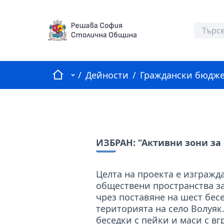
Начало
Главно меню
/
Дейности
/
Граждански бюдже
ИЗБРАН: “Активни зони за 
Целта на проекта е изгражд
обществени пространства за
чрез поставяне на шест бес
територията на село Волуяк
беседки с пейки и маси с вгр