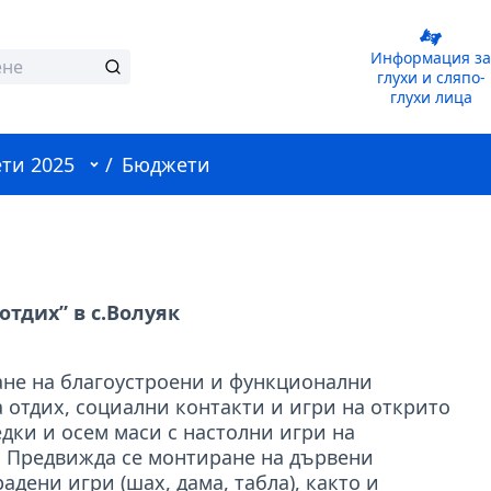
Информация за
глухи и сляпо-
глухи лица
Потребителско меню
ти 2025
/
Бюджети
отдих” в с.Волуяк
ане на благоустроени и функционални
 отдих, социални контакти и игри на открито
едки и осем маси с настолни игри на
. Предвижда се монтиране на дървени
адени игри (шах, дама, табла), както и