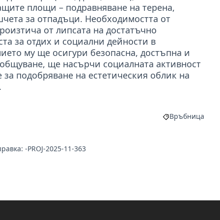
ащите площи – подравняване на терена,
шчета за отпадъци. Необходимостта от
роизтича от липсата на достатъчно
та за отдих и социални дейности в
ието му ще осигури безопасна, достъпна и
 общуване, ще насърчи социалната активност
 за подобряване на естетическия облик на
.
Връбница
Филтриране на
равка: -PROJ-2025-11-363