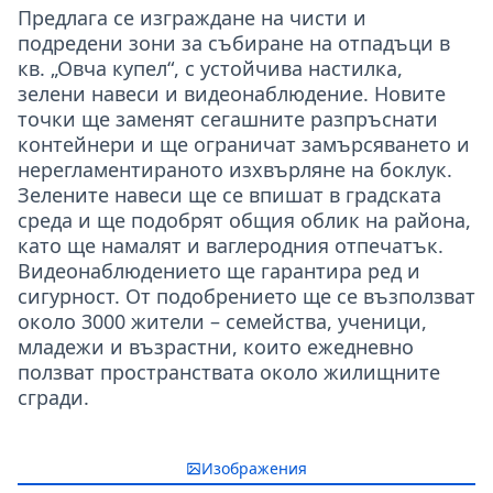
Предлага се изграждане на чисти и
подредени зони за събиране на отпадъци в
кв. „Овча купел“, с устойчива настилка,
зелени навеси и видеонаблюдение. Новите
точки ще заменят сегашните разпръснати
контейнери и ще ограничат замърсяването и
нерегламентираното изхвърляне на боклук.
Зелените навеси ще се впишат в градската
среда и ще подобрят общия облик на района,
като ще намалят и ваглеродния отпечатък.
Видеонаблюдението ще гарантира ред и
сигурност. От подобрението ще се възползват
около 3000 жители – семейства, ученици,
младежи и възрастни, които ежедневно
ползват пространствата около жилищните
сгради.
Изображения