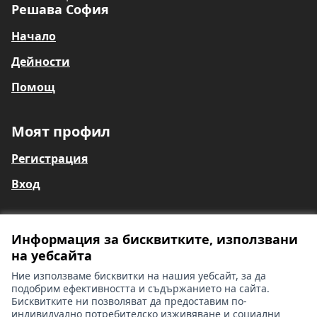
Решава София
Начало
Дейности
Помощ
Моят профил
Регистрация
Вход
Информация за бисквитките, използвани
Общи условия
на уебсайта
Информация за глухи и сляпо-глухи лица
Контакти
Ние използваме бисквитки на нашия уебсайт, за да
Настройки на бисквитките
подобрим ефективността и съдържанието на сайта.
Бисквитките ни позволяват да предоставим по-
индивидуално потребителско изживяване и социални