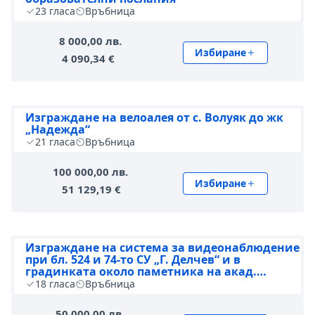
23
гласа
Връбница
8 000,00 лв.
Избиране
4 090,34 €
Изграждане на велоалея от с. Волуяк до жк
„Надежда“
21
гласа
Връбница
100 000,00 лв.
Избиране
51 129,19 €
Изграждане на система за видеонаблюдение
при бл. 524 и 74-то СУ „Г. Делчев“ и в
градинката около паметника на акад.
Дмитрий Лихачов
18
гласа
Връбница
50 000,00 лв.