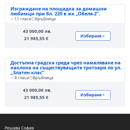
Изграждане на площадка за домашни
любимци при бл. 220 в жк „Обеля-2“.
11
гласа
Връбница
43 000,00 лв.
Избиране
21 985,55 €
Достъпна градска среда чрез намаляване на
наклона на съществуващите тротоари по ул.
„Златен клас“
8
гласа
Връбница
43 000,00 лв.
Избиране
21 985,55 €
Решава София