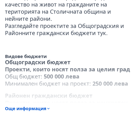
качество на живот на гражданите на
територията на Столичната община и
нейните райони.
Разгледайте проектите за Общоградския и
Районните граждански бюджети
тук
.
Видове бюджети
Общоградски бюджет
Проекти, които носят полза за целия град
Общ бюджет:
500 000 лева
Минимален бюджет на проект:
250 000 лева
Районен граждански бюджет
Проекти, които носят полза за конкретен
Още информация
район.
Бюджет за всеки район:
200 000 лева
Минимален бюджет на проект:
20 000 лева
Области на Финансиране