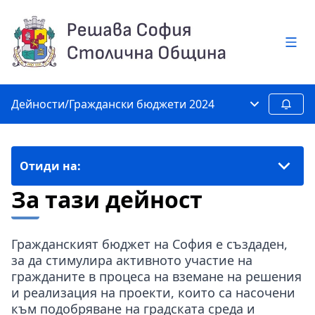
Глав
Дейности
/
Граждански бюджети 2024
Главно ме
След
Отиди на:
За тази дейност
Гражданският бюджет на София е създаден,
за да стимулира активното участие на
гражданите в процеса на вземане на решения
и реализация на проекти, които са насочени
към подобряване на градската среда и