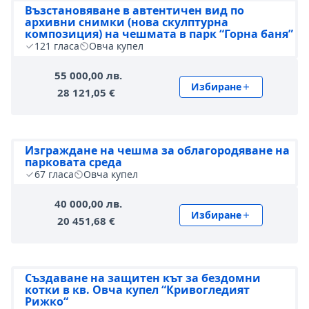
Възстановяване в автентичен вид по
архивни снимки (нова скулптурна
композиция) на чешмата в парк “Горна баня”
121
гласа
Овча купел
55 000,00 лв.
Избиране
28 121,05 €
Изграждане на чешма за облагородяване на
парковата среда
67
гласа
Овча купел
40 000,00 лв.
Избиране
20 451,68 €
Създаване на защитен кът за бездомни
котки в кв. Овча купел “Кривогледият
Рижко“