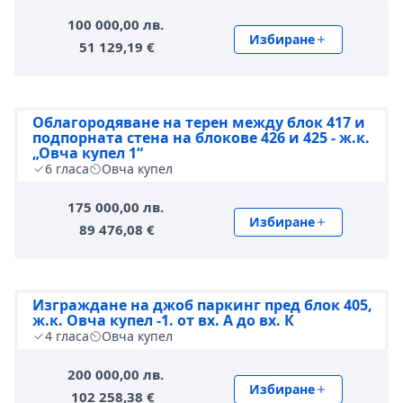
100 000,00 лв.
Избиране
51 129,19 €
Облагородяване на терен между блок 417 и
подпорната стена на блокове 426 и 425 - ж.к.
„Овча купел 1“
6
гласа
Овча купел
175 000,00 лв.
Избиране
89 476,08 €
Изграждане на джоб паркинг пред блок 405,
ж.к. Овча купел -1. от вх. А до вх. К
4
гласа
Овча купел
200 000,00 лв.
Избиране
102 258,38 €