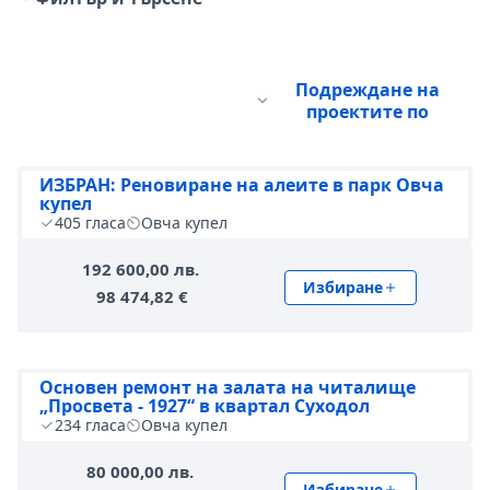
Подреждане на
проектите по
ИЗБРАН: Реновиране на алеите в парк Овча
купел
405
гласа
Овча купел
192 600,00 лв.
Избиране
98 474,82 €
Основен ремонт на залата на читалище
„Просвета - 1927“ в квартал Суходол
234
гласа
Овча купел
80 000,00 лв.
Избиране