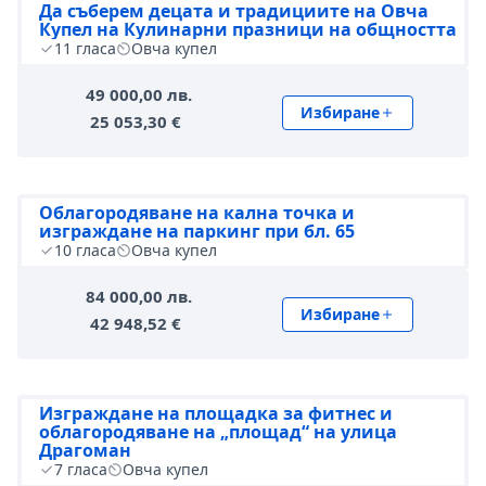
Да съберем децата и традициите на Овча
Купел на Кулинарни празници на общността
11
гласа
Овча купел
49 000,00 лв.
Избиране
25 053,30 €
Облагородяване на кална точка и
изграждане на паркинг при бл. 65
10
гласа
Овча купел
84 000,00 лв.
Избиране
42 948,52 €
Изграждане на площадка за фитнес и
облагородяване на „площад“ на улица
Драгоман
7
гласа
Овча купел