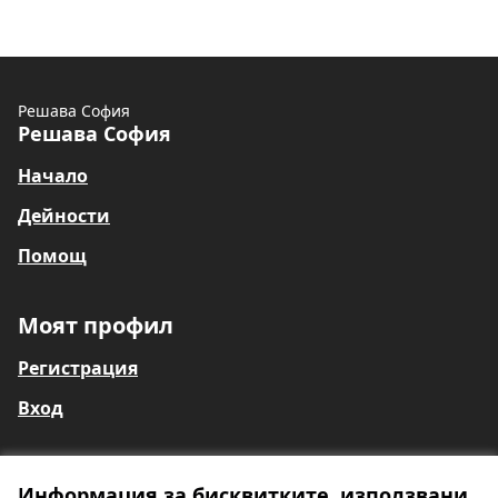
Решава София
Решава София
Начало
Дейности
Помощ
Моят профил
Регистрация
Вход
Информация за бисквитките, използвани